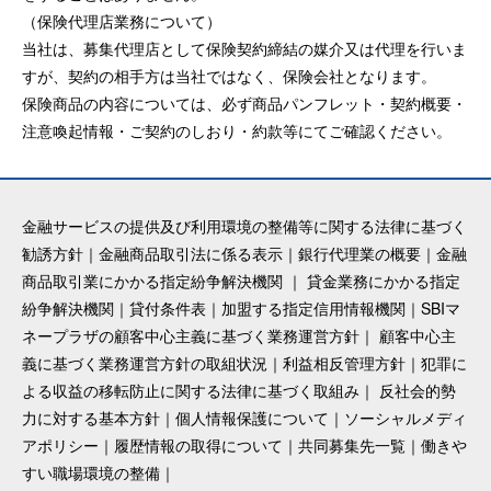
（保険代理店業務について）
当社は、募集代理店として保険契約締結の媒介又は代理を行いま
すが、契約の相手方は当社ではなく、保険会社となります。
保険商品の内容については、必ず商品パンフレット・契約概要・
注意喚起情報・ご契約のしおり・約款等にてご確認ください。
金融サービスの提供及び利用環境の整備等に関する法律に基づく
勧誘方針
｜
金融商品取引法に係る表示
｜
銀行代理業の概要
｜
金融
商品取引業にかかる指定紛争解決機関
｜
貸金業務にかかる指定
紛争解決機関
｜
貸付条件表
｜
加盟する指定信用情報機関
｜
SBIマ
ネープラザの顧客中心主義に基づく業務運営方針
｜
顧客中心主
義に基づく業務運営方針の取組状況
｜
利益相反管理方針
｜
犯罪に
よる収益の移転防止に関する法律に基づく取組み
｜
反社会的勢
力に対する基本方針
｜
個人情報保護について
｜
ソーシャルメディ
アポリシー
｜
履歴情報の取得について
｜
共同募集先一覧
｜
働きや
すい職場環境の整備
｜