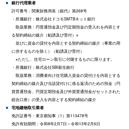
銀行代理業者
許可番号：関東財務局長（銀代）第268号
・所属銀行：株式会社ドコモSMTBネット銀行
取扱業務：円普通預金及び円定期預金の受入れを内容とす
る契約締結の媒介（勧誘及び受付）※
並びに資金の貸付を内容とする契約締結の媒介（事業の用
に供するものを除く）（勧誘及び受付）
※ただし、住宅ローン取引に付随するものに限ります。
・所属銀行：株式会社SBI新生銀行
取扱業務：消費者向け住宅購入資金の貸付けを内容とする
契約締結の媒介及び当該貸付けに係る返済のための預金（円
貨普通預金、円貨定期預金及び外貨普通預金がセットされた
総合口座）の受入を内容とする契約締結の媒介
宅地建物取引業者
免許証番号：東京都知事（1）第113478号
免許有効期間：令和8年2月7日～令和13年2月6日