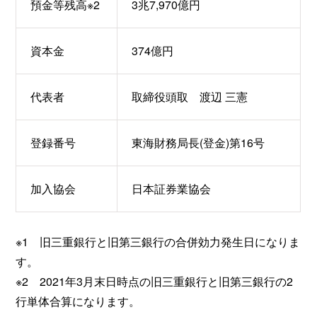
預金等残高※2
3兆7,970億円
資本金
374億円
代表者
取締役頭取 渡辺 三憲
登録番号
東海財務局長(登金)第16号
加入協会
日本証券業協会
※1 旧三重銀行と旧第三銀行の合併効力発生日になりま
す。
※2 2021年3月末日時点の旧三重銀行と旧第三銀行の2
行単体合算になります。