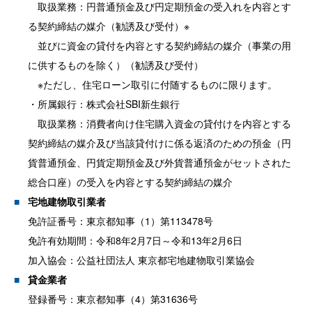
取扱業務：円普通預金及び円定期預金の受入れを内容とす
る契約締結の媒介（勧誘及び受付）※
並びに資金の貸付を内容とする契約締結の媒介（事業の用
に供するものを除く）（勧誘及び受付）
※ただし、住宅ローン取引に付随するものに限ります。
・所属銀行：株式会社SBI新生銀行
取扱業務：消費者向け住宅購入資金の貸付けを内容とする
契約締結の媒介及び当該貸付けに係る返済のための預金（円
貨普通預金、円貨定期預金及び外貨普通預金がセットされた
総合口座）の受入を内容とする契約締結の媒介
宅地建物取引業者
免許証番号：東京都知事（1）第113478号
免許有効期間：令和8年2月7日～令和13年2月6日
加入協会：公益社団法人 東京都宅地建物取引業協会
貸金業者
登録番号：東京都知事（4）第31636号