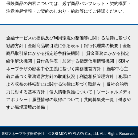
保険商品の内容については、必ず商品パンフレット・契約概要・
注意喚起情報・ご契約のしおり・約款等にてご確認ください。
金融サービスの提供及び利用環境の整備等に関する法律に基づく
勧誘方針
｜
金融商品取引法に係る表示
｜
銀行代理業の概要
｜
金融
商品取引業にかかる指定紛争解決機関
｜
貸金業務にかかる指定
紛争解決機関
｜
貸付条件表
｜
加盟する指定信用情報機関
｜
SBIマ
ネープラザの顧客中心主義に基づく業務運営方針
｜
顧客中心主
義に基づく業務運営方針の取組状況
｜
利益相反管理方針
｜
犯罪に
よる収益の移転防止に関する法律に基づく取組み
｜
反社会的勢
力に対する基本方針
｜
個人情報保護について
｜
ソーシャルメディ
アポリシー
｜
履歴情報の取得について
｜
共同募集先一覧
｜
働きや
すい職場環境の整備
｜
SBIマネープラザ株式会社
© SBI MONEYPLAZA Co., Ltd. ALL Rights Reserved.