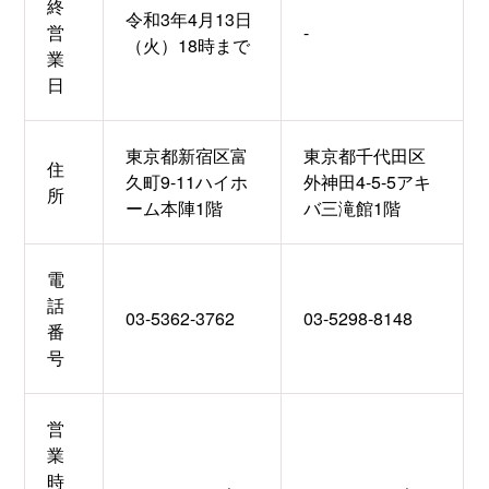
終
令和3年4月13日
営
-
（火）18時まで
業
日
東京都新宿区富
東京都千代田区
住
久町9-11ハイホ
外神田4-5-5アキ
所
ーム本陣1階
バ三滝館1階
電
話
03-5362-3762
03-5298-8148
番
号
営
業
時