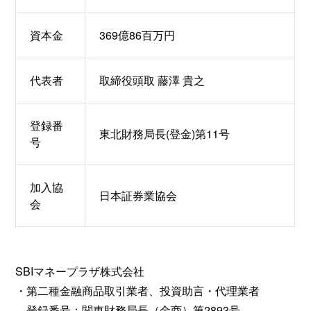
資本金
369億86百万円
代表者
取締役頭取 藤澤 貴之
登録番
東北財務局長(登金)第11号
号
加入協
日本証券業協会
会
SBIマネープラザ株式会社
・第二種金融商品取引業者、投資助言・代理業者
登録番号：関東財務局長（金商）第2893号