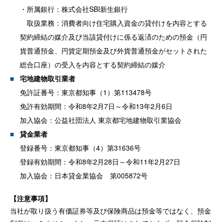
・所属銀行：株式会社SBI新生銀行
取扱業務：消費者向け住宅購入資金の貸付けを内容とする
契約締結の媒介及び当該貸付けに係る返済のための預金（円
貨普通預金、円貨定期預金及び外貨普通預金がセットされた
総合口座）の受入を内容とする契約締結の媒介
宅地建物取引業者
免許証番号：東京都知事（1）第113478号
免許有効期間：令和8年2月7日～令和13年2月6日
加入協会：公益社団法人 東京都宅地建物取引業協会
貸金業者
登録番号：東京都知事（4）第31636号
登録有効期間：令和8年2月28日～令和11年2月27日
加入協会：日本貸金業協会 第005872号
【注意事項】
当社が取り扱う有価証券等及び保険商品は預金等ではなく、預金