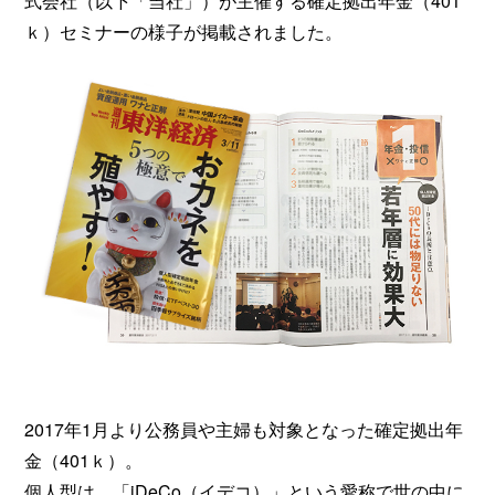
式会社（以下「当社」）が主催する確定拠出年金（401
ｋ）セミナーの様子が掲載されました。
2017年1月より公務員や主婦も対象となった確定拠出年
金（401ｋ）。
個人型は、「iDeCo（イデコ）」という愛称で世の中に