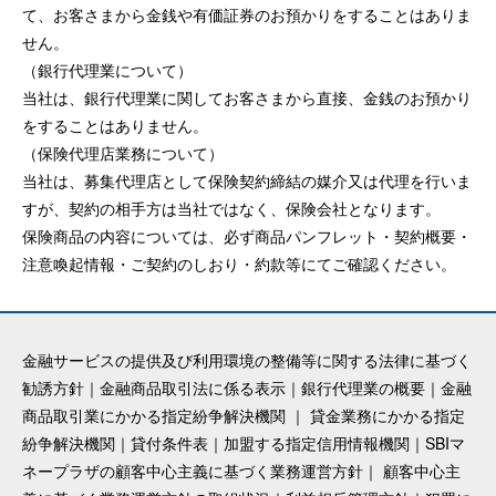
て、お客さまから金銭や有価証券のお預かりをすることはありま
せん。
（銀行代理業について）
当社は、銀行代理業に関してお客さまから直接、金銭のお預かり
をすることはありません。
（保険代理店業務について）
当社は、募集代理店として保険契約締結の媒介又は代理を行いま
すが、契約の相手方は当社ではなく、保険会社となります。
保険商品の内容については、必ず商品パンフレット・契約概要・
注意喚起情報・ご契約のしおり・約款等にてご確認ください。
金融サービスの提供及び利用環境の整備等に関する法律に基づく
勧誘方針
｜
金融商品取引法に係る表示
｜
銀行代理業の概要
｜
金融
商品取引業にかかる指定紛争解決機関
｜
貸金業務にかかる指定
紛争解決機関
｜
貸付条件表
｜
加盟する指定信用情報機関
｜
SBIマ
ネープラザの顧客中心主義に基づく業務運営方針
｜
顧客中心主