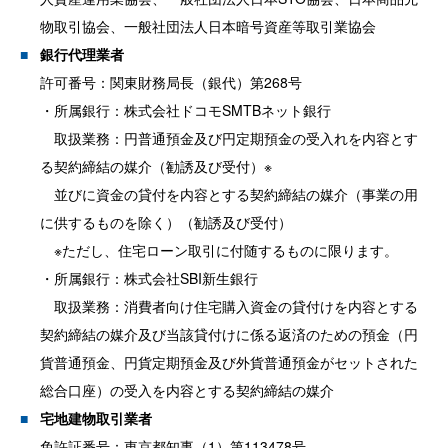
物取引協会、一般社団法人日本暗号資産等取引業協会
銀行代理業者
許可番号：関東財務局長（銀代）第268号
・所属銀行：株式会社ドコモSMTBネット銀行
取扱業務：円普通預金及び円定期預金の受入れを内容とす
る契約締結の媒介（勧誘及び受付）※
並びに資金の貸付を内容とする契約締結の媒介（事業の用
に供するものを除く）（勧誘及び受付）
※ただし、住宅ローン取引に付随するものに限ります。
・所属銀行：株式会社SBI新生銀行
取扱業務：消費者向け住宅購入資金の貸付けを内容とする
契約締結の媒介及び当該貸付けに係る返済のための預金（円
貨普通預金、円貨定期預金及び外貨普通預金がセットされた
総合口座）の受入を内容とする契約締結の媒介
宅地建物取引業者
免許証番号：東京都知事（1）第113478号