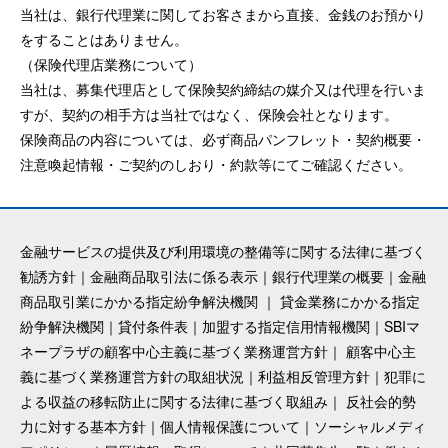
当社は、銀行代理業に関してお客さまから直接、金銭のお預かり
をすることはありません。
（保険代理店業務について）
当社は、募集代理店として保険契約締結の媒介又は代理を行いま
すが、契約の相手方は当社ではなく、保険会社となります。
保険商品の内容については、必ず商品パンフレット・契約概要・
注意喚起情報・ご契約のしおり・約款等にてご確認ください。
金融サービスの提供及び利用環境の整備等に関する法律に基づく
勧誘方針
｜
金融商品取引法に係る表示
｜
銀行代理業の概要
｜
金融
商品取引業にかかる指定紛争解決機関
｜
貸金業務にかかる指定
紛争解決機関
｜
貸付条件表
｜
加盟する指定信用情報機関
｜
SBIマ
ネープラザの顧客中心主義に基づく業務運営方針
｜
顧客中心主
義に基づく業務運営方針の取組状況
｜
利益相反管理方針
｜
犯罪に
よる収益の移転防止に関する法律に基づく取組み
｜
反社会的勢
力に対する基本方針
｜
個人情報保護について
｜
ソーシャルメディ